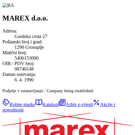
MAREX d.o.o.
Adresa
:
Gasilska cesta 27
Poštanski broj i grad
:
1290 Grosuplje
Matični broj
:
5406153000
OIB / PDV broj
:
98740148
Datum osnivanja
:
6. 4. 1990
Podjetje v ustanavljanju / Company being established
Robne marke
Katalozi
Arhiv e-vijesti
Akcije i
pogodnosti