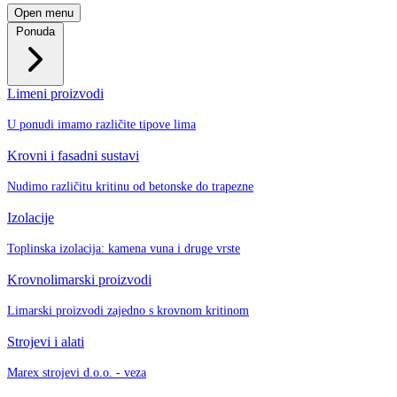
Open menu
Ponuda
Limeni proizvodi
U ponudi imamo različite tipove lima
Krovni i fasadni sustavi
Nudimo različitu kritinu od betonske do trapezne
Izolacije
Toplinska izolacija: kamena vuna i druge vrste
Krovnolimarski proizvodi
Limarski proizvodi zajedno s krovnom kritinom
Strojevi i alati
Marex strojevi d.o.o. - veza