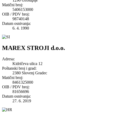
1290 Grosuplje
Matični broj
:
5406153000
OIB / PDV broj
:
98740148
Datum osnivanja
:
6. 4. 1990
MAREX STROJI d.o.o.
Adresa
:
Kidričeva ulica 12
Poštanski broj i grad
:
2380 Slovenj Gradec
Matični broj
:
8461325000
OIB / PDV broj
:
81656696
Datum osnivanja
:
27. 6. 2019