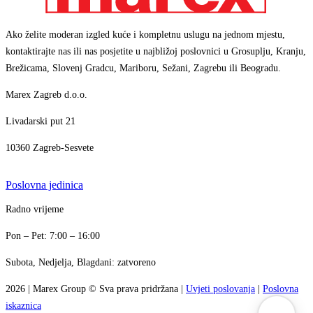
Ako želite moderan izgled kuće i kompletnu uslugu na jednom mjestu,
kontaktirajte nas ili nas posjetite u najbližoj poslovnici u Grosuplju, Kranju,
Brežicama, Slovenj Gradcu, Mariboru, Sežani, Zagrebu ili Beogradu.
Marex Zagreb d.o.o.
Livadarski put 21
10360 Zagreb-Sesvete
Poslovna jedinica
Radno vrijeme
Marex asistent
+386 1 7888 350
AI asistent · brzi odgovori
Pon – Pet: 7:00 – 16:00
info@marex.si
↗
Subota, Nedjelja, Blagdani: zatvoreno
Pozdrav! Ja sam Marex virtualni asistent.
↗
Kako vam mogu pomoći?
2026
|
Marex Group
© Sva prava pridržana
|
Uvjeti poslovanja
|
Poslovna
16:51
iskaznica