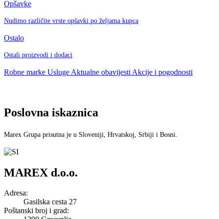
Opšavke
Nudimo različite vrste opšavki po željama kupca
Ostalo
Ostali proizvodi i dodaci
Robne marke
Usluge
Aktualne obavijesti
Akcije i pogodnosti
Poslovna iskaznica
Marex Grupa prisutna je u Sloveniji, Hrvatskoj, Srbiji i Bosni.
MAREX d.o.o.
Adresa
:
Gasilska cesta 27
Poštanski broj i grad
: