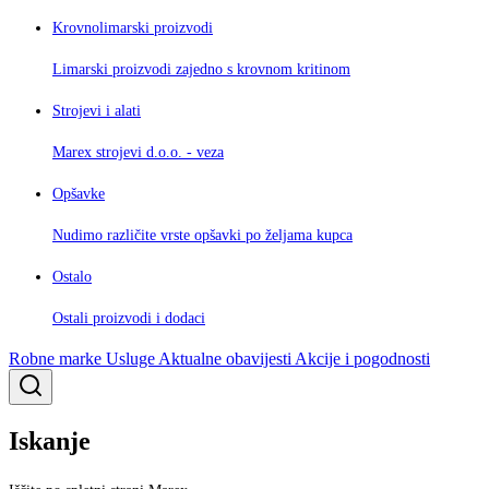
Krovnolimarski proizvodi
Limarski proizvodi zajedno s krovnom kritinom
Strojevi i alati
Marex strojevi d.o.o. - veza
Opšavke
Nudimo različite vrste opšavki po željama kupca
Ostalo
Ostali proizvodi i dodaci
Robne marke
Usluge
Aktualne obavijesti
Akcije i pogodnosti
Iskanje