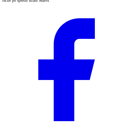
Iščite po spletni strani Marex