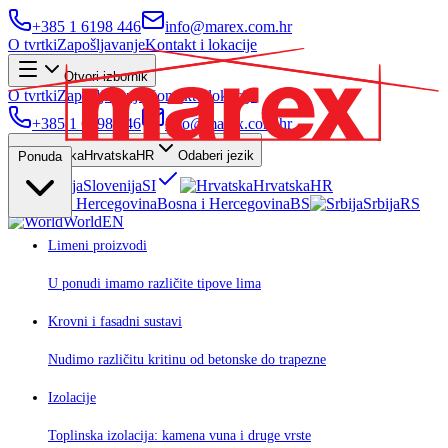
+385 1 6198 446
info@marex.com.hr
O tvrtki
Zapošljavanje
Kontakt i lokacije
Otvori izbornik
O tvrtki
Zapošljavanje
Kontakt i lokacije
+385 1 6198 446
info@marex.com.hr
Hrvatska
HR
Odaberi jezik
Ponuda
Slovenija
SI
Hrvatska
HR
Bosna i Hercegovina
BS
Srbija
RS
World
EN
Limeni proizvodi
U ponudi imamo različite tipove lima
Krovni i fasadni sustavi
Nudimo različitu kritinu od betonske do trapezne
Izolacije
Toplinska izolacija: kamena vuna i druge vrste