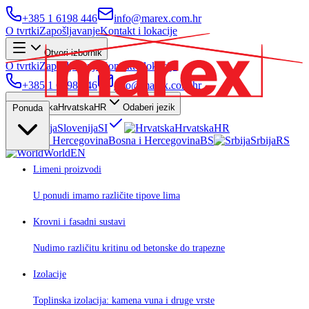
+385 1 6198 446
info@marex.com.hr
O tvrtki
Zapošljavanje
Kontakt i lokacije
Otvori izbornik
O tvrtki
Zapošljavanje
Kontakt i lokacije
+385 1 6198 446
info@marex.com.hr
Hrvatska
HR
Odaberi jezik
Ponuda
Slovenija
SI
Hrvatska
HR
Bosna i Hercegovina
BS
Srbija
RS
World
EN
Limeni proizvodi
U ponudi imamo različite tipove lima
Krovni i fasadni sustavi
Nudimo različitu kritinu od betonske do trapezne
Izolacije
Toplinska izolacija: kamena vuna i druge vrste