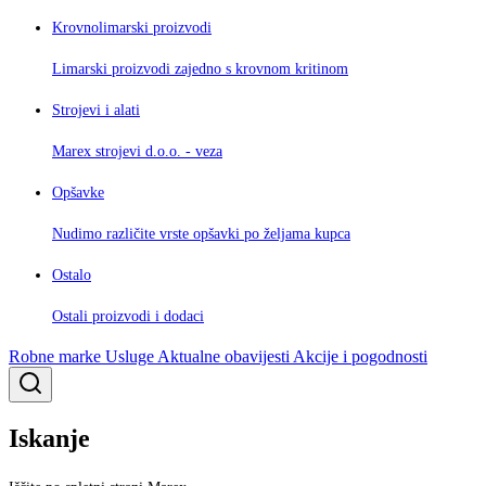
Krovnolimarski proizvodi
Limarski proizvodi zajedno s krovnom kritinom
Strojevi i alati
Marex strojevi d.o.o. - veza
Opšavke
Nudimo različite vrste opšavki po željama kupca
Ostalo
Ostali proizvodi i dodaci
Robne marke
Usluge
Aktualne obavijesti
Akcije i pogodnosti
Iskanje