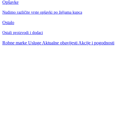
Opšavke
Nudimo različite vrste opšavki po željama kupca
Ostalo
Ostali proizvodi i dodaci
Robne marke
Usluge
Aktualne obavijesti
Akcije i pogodnosti