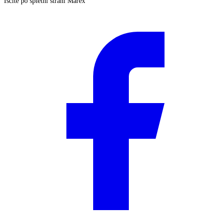
Iščite po spletni strani Marex