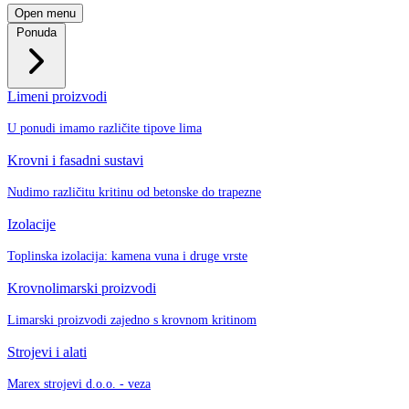
Open menu
Ponuda
Limeni proizvodi
U ponudi imamo različite tipove lima
Krovni i fasadni sustavi
Nudimo različitu kritinu od betonske do trapezne
Izolacije
Toplinska izolacija: kamena vuna i druge vrste
Krovnolimarski proizvodi
Limarski proizvodi zajedno s krovnom kritinom
Strojevi i alati
Marex strojevi d.o.o. - veza