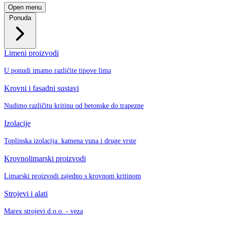
Open menu
Ponuda
Limeni proizvodi
U ponudi imamo različite tipove lima
Krovni i fasadni sustavi
Nudimo različitu kritinu od betonske do trapezne
Izolacije
Toplinska izolacija: kamena vuna i druge vrste
Krovnolimarski proizvodi
Limarski proizvodi zajedno s krovnom kritinom
Strojevi i alati
Marex strojevi d.o.o. - veza