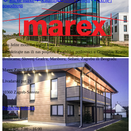
Robne marke
Katalozi
Arhiv e-vijesti
Akcije i
pogodnosti
Ako želite moderan izgled kuće i kompletnu uslugu na jednom mjestu,
kontaktirajte nas ili nas posjetite u najbližoj poslovnici u Grosuplju, Kranju,
Brežicama, Slovenj Gradcu, Mariboru, Sežani, Zagrebu ili Beogradu.
Marex Zagreb d.o.o.
Livadarski put 21
10360 Zagreb-Sesvete
Poslovna jedinica
Radno vrijeme
Pon – Pet: 7:00 – 16:00