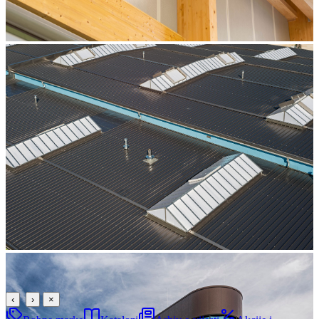
‹
›
×