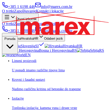
+385 1 6198 446
info@marex.com.hr
O tvrtki
Zapošljavanje
Kontakt i lokacije
Otvori izbornik
O tvrtki
Zapošljavanje
Kontakt i lokacije
+385 1 6198 446
info@marex.com.hr
Hrvatska
HR
Odaberi jezik
Ponuda
Slovenija
SI
Hrvatska
HR
Bosna i Hercegovina
BS
Srbija
RS
World
EN
Limeni proizvodi
U ponudi imamo različite tipove lima
Krovni i fasadni sustavi
Nudimo različitu kritinu od betonske do trapezne
Izolacije
Toplinska izolacija: kamena vuna i druge vrste