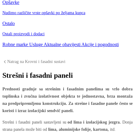
Opšavke
Nudimo različite vrste opšavki po željama kupca
Ostalo
Ostali proizvodi i dodaci
Robne marke
Usluge
Aktualne obavijesti
Akcije i pogodnosti
Natrag na Krovni i fasadni sustavi
Strešni i fasadni paneli
Prednosti gradnje sa strešnim i fasadnim panelima su vrlo dobra
toplinska i zvučna izolativnost objekta te jednostavna, brza montaža
na predpripremljenu konstrukciju. Za strešne i fasadne panele često se
koristi i izraz izolacijski sendvič paneli.
Strešni i fasadni paneli sastavljeni su
od lima i izolacijskog jezgra.
Donja
strana panela može biti od
lima, aluminijske folije, kartona,
itd.