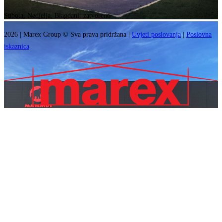
Subota, Nedjelja, Blagdani: zatvoreno
2026
|
Marex Group
© Sva prava pridržana
|
Uvjeti poslovanja
|
Poslovna
iskaznica