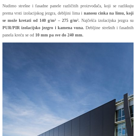
Nudimo strešne i fasadne panele različitih proizvođača, koji se razlikuju
prema vrsti izolacijskog jezgra, debljini lima i
nanosu cinka na limu, koji
se može kretati od 140 g/m² – 275 g/m².
Najčešća izolacijska jezgra su
PUR/PIR izolacijsko jezgro i kamena vuna.
Debljine strešnih i fasadnih
panela kreću se od
10 mm pa sve do 240 mm.