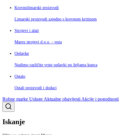
Krovnolimarski proizvodi
Limarski proizvodi zajedno s krovnom kritinom
Strojevi i alati
Marex strojevi d.o.o. - veza
Opšavke
Nudimo različite vrste opšavki po željama kupca
Ostalo
Ostali proizvodi i dodaci
Robne marke
Usluge
Aktualne obavijesti
Akcije i pogodnosti
Iskanje