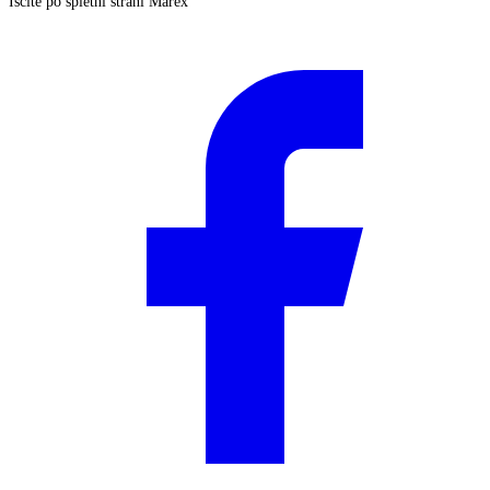
Iščite po spletni strani Marex