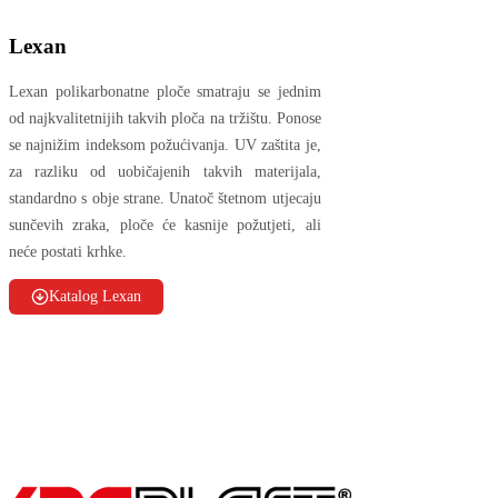
Lexan
Lexan polikarbonatne ploče smatraju se jednim
od najkvalitetnijih takvih ploča na tržištu. Ponose
se najnižim indeksom požućivanja. UV zaštita je,
za razliku od uobičajenih takvih materijala,
standardno s obje strane. Unatoč štetnom utjecaju
sunčevih zraka, ploče će kasnije požutjeti, ali
neće postati krhke.
Katalog Lexan