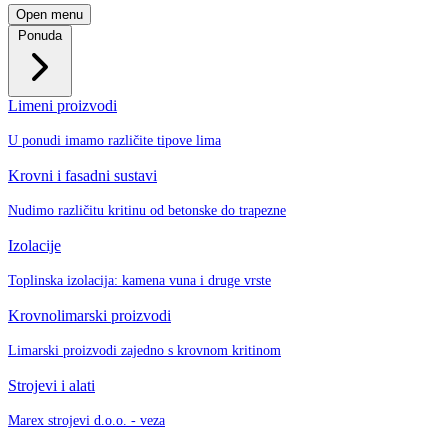
Open menu
Ponuda
Limeni proizvodi
U ponudi imamo različite tipove lima
Krovni i fasadni sustavi
Nudimo različitu kritinu od betonske do trapezne
Izolacije
Toplinska izolacija: kamena vuna i druge vrste
Krovnolimarski proizvodi
Limarski proizvodi zajedno s krovnom kritinom
Strojevi i alati
Marex strojevi d.o.o. - veza