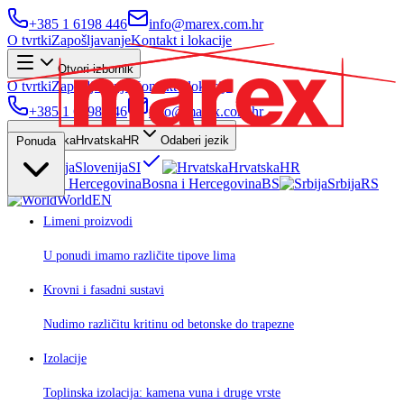
+385 1 6198 446
info@marex.com.hr
O tvrtki
Zapošljavanje
Kontakt i lokacije
Otvori izbornik
O tvrtki
Zapošljavanje
Kontakt i lokacije
+385 1 6198 446
info@marex.com.hr
Hrvatska
HR
Odaberi jezik
Ponuda
Slovenija
SI
Hrvatska
HR
Bosna i Hercegovina
BS
Srbija
RS
World
EN
Limeni proizvodi
U ponudi imamo različite tipove lima
Krovni i fasadni sustavi
Nudimo različitu kritinu od betonske do trapezne
Izolacije
Toplinska izolacija: kamena vuna i druge vrste