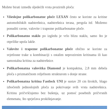
Možete birati između sljedećih vrsta prozirnih ploča:
Višeslojne polikarbonatne ploče LEXAN
često se koriste za kritine
automobilskih nadstrešnica, nadstrešnica terasa, pergola itd. Možemo
ponuditi ravne, valovite i trapezne polikarbonatne ploče.
Polikarbonatno staklo
po izgledu je vrlo blizu staklu, samo što je
otprilike upola lakše.
Valovite i trapezne polikarbonatne ploče
obično se koriste za
svjetlosne trake u kombinaciji s ostalim neprozirnim kritinama ili kao
samostalna kritina za nadstrešnice.
Polikarbonatna valovitka Diamond
je kompaktna, 2,8 mm debela
ploča s prizmatičnom reljefnom strukturom s donje strane.
Polikarbonatna kritina Fastlock UNI
je sustav 20 cm širokih, blago
izbočenih jednoslojnih ploča za pokrivanje svih vrsta nadstrešnica.
Kritinu pričvršćujemo bez bušenja, uz pomoć posebnih pričvrsnih
elemenata, što sprječava prokišnjavanje.