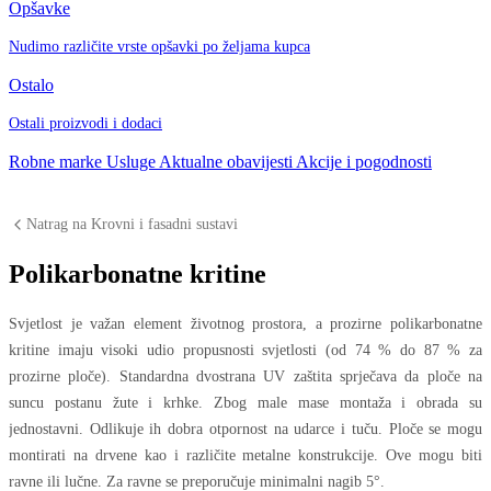
Opšavke
Nudimo različite vrste opšavki po željama kupca
Ostalo
Ostali proizvodi i dodaci
Robne marke
Usluge
Aktualne obavijesti
Akcije i pogodnosti
Natrag na Krovni i fasadni sustavi
Polikarbonatne kritine
Svjetlost je važan element životnog prostora, a prozirne polikarbonatne
kritine imaju visoki udio propusnosti svjetlosti (od 74 % do 87 % za
prozirne ploče). Standardna dvostrana UV zaštita sprječava da ploče na
suncu postanu žute i krhke. Zbog male mase montaža i obrada su
jednostavni. Odlikuje ih dobra otpornost na udarce i tuču. Ploče se mogu
montirati na drvene kao i različite metalne konstrukcije. Ove mogu biti
ravne ili lučne. Za ravne se preporučuje minimalni nagib 5°.