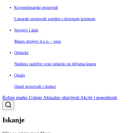
Krovnolimarski proizvodi
Limarski proizvodi zajedno s krovnom kritinom
Strojevi i alati
Marex strojevi d.o.o. - veza
Opšavke
Nudimo različite vrste opšavki po željama kupca
Ostalo
Ostali proizvodi i dodaci
Robne marke
Usluge
Aktualne obavijesti
Akcije i pogodnosti
Iskanje