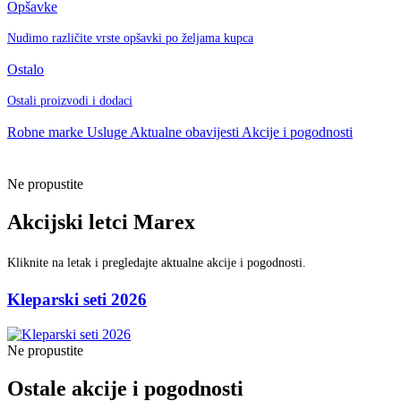
Opšavke
Nudimo različite vrste opšavki po željama kupca
Ostalo
Ostali proizvodi i dodaci
Robne marke
Usluge
Aktualne obavijesti
Akcije i pogodnosti
Ne propustite
Akcijski letci Marex
Kliknite na letak i pregledajte aktualne akcije i pogodnosti.
Kleparski seti 2026
Ne propustite
Ostale akcije i pogodnosti