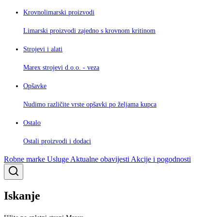
Krovnolimarski proizvodi
Limarski proizvodi zajedno s krovnom kritinom
Strojevi i alati
Marex strojevi d.o.o. - veza
Opšavke
Nudimo različite vrste opšavki po željama kupca
Ostalo
Ostali proizvodi i dodaci
Robne marke
Usluge
Aktualne obavijesti
Akcije i pogodnosti
Iskanje