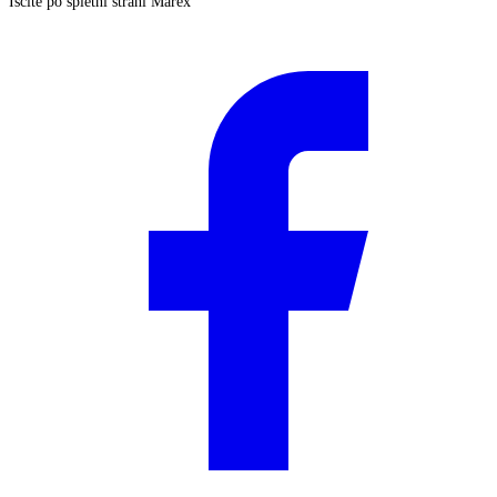
Iščite po spletni strani Marex