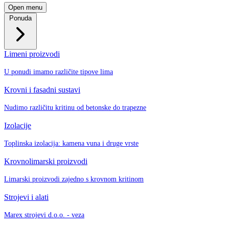
Open menu
Ponuda
Limeni proizvodi
U ponudi imamo različite tipove lima
Krovni i fasadni sustavi
Nudimo različitu kritinu od betonske do trapezne
Izolacije
Toplinska izolacija: kamena vuna i druge vrste
Krovnolimarski proizvodi
Limarski proizvodi zajedno s krovnom kritinom
Strojevi i alati
Marex strojevi d.o.o. - veza