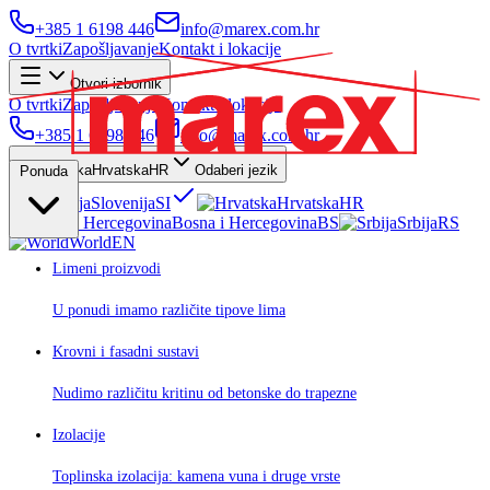
+385 1 6198 446
info@marex.com.hr
O tvrtki
Zapošljavanje
Kontakt i lokacije
Otvori izbornik
O tvrtki
Zapošljavanje
Kontakt i lokacije
+385 1 6198 446
info@marex.com.hr
Hrvatska
HR
Odaberi jezik
Ponuda
Slovenija
SI
Hrvatska
HR
Bosna i Hercegovina
BS
Srbija
RS
World
EN
Limeni proizvodi
U ponudi imamo različite tipove lima
Krovni i fasadni sustavi
Nudimo različitu kritinu od betonske do trapezne
Izolacije
Toplinska izolacija: kamena vuna i druge vrste